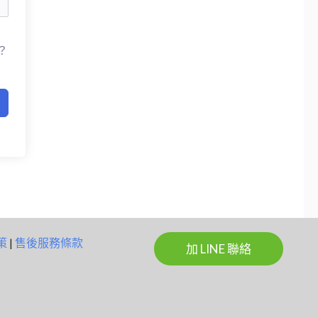
？
策
|
售後服務條款
加 LINE 聯絡