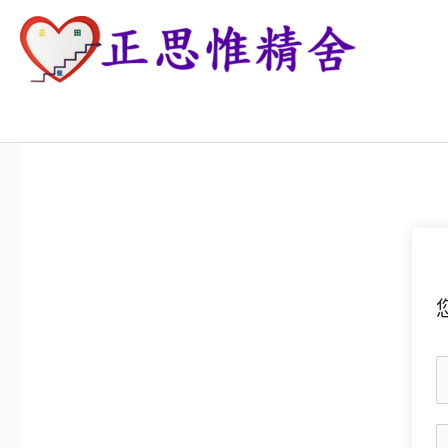
跳
至
主
正思惟精舍
要
內
容