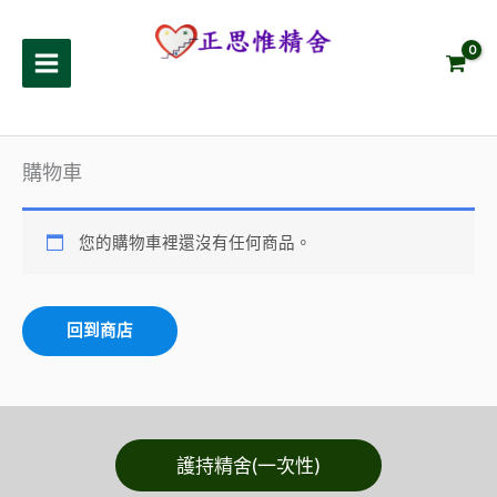
跳
至
正思惟精舍
主
要
內
容
購物車
您的購物車裡還沒有任何商品。
回到商店
護持精舍(一次性)