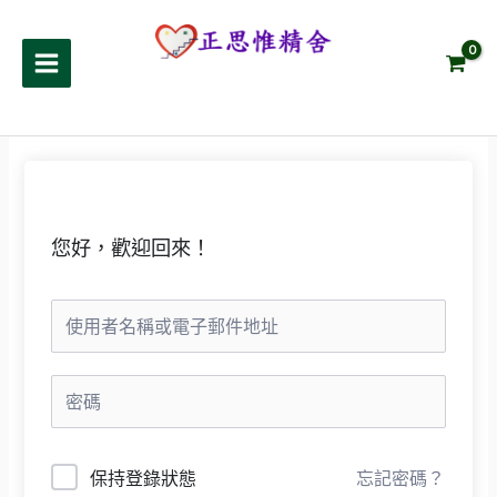
跳
至
正思惟精舍
主
要
內
容
您好，歡迎回來！
保持登錄狀態
忘記密碼？