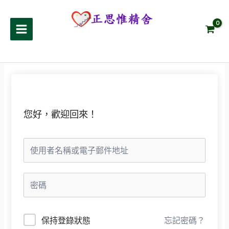
跳
至
正思惟精舍
主
要
內
容
您好，歡迎回來！
保持登錄狀態
忘記密碼？