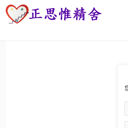
跳
至
主
正思惟精舍
要
內
容