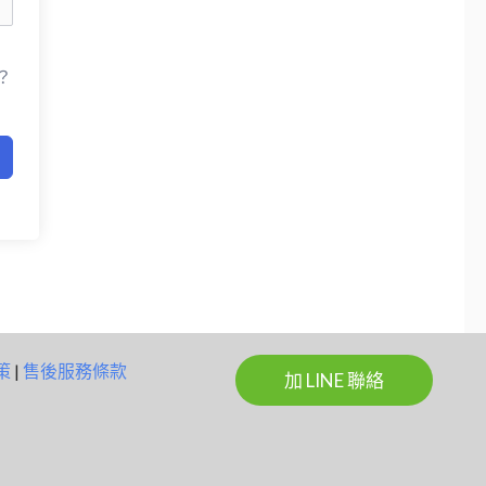
？
策
|
售後服務條款
加 LINE 聯絡