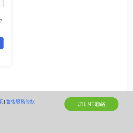
？
策
|
售後服務條款
加 LINE 聯絡