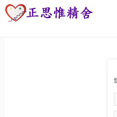
跳
至
主
正思惟精舍
要
內
容