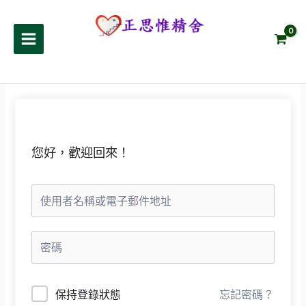
跳
至
正思惟精舍
主
要
內
容
您好，歡迎回來！
保持登錄狀態
忘記密碼？