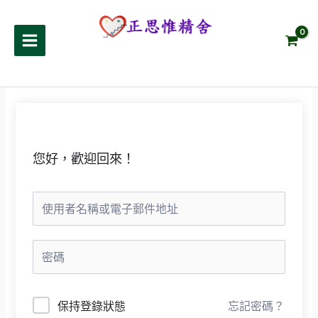
跳
至
正思惟精舍
主
要
內
容
您好，歡迎回來！
保持登錄狀態
忘記密碼？