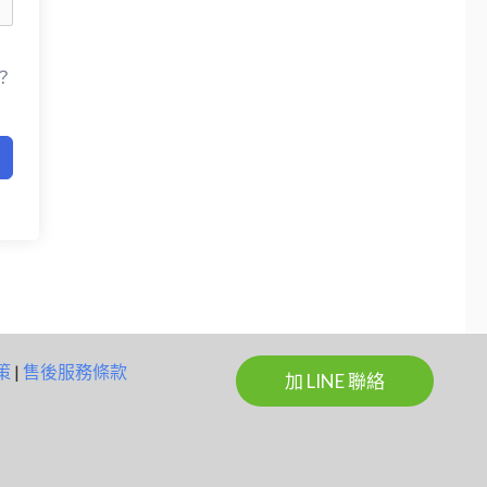
？
策
|
售後服務條款
加 LINE 聯絡