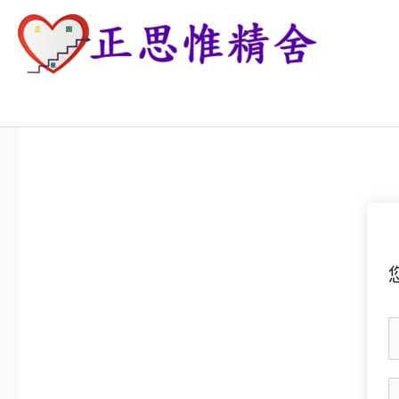
跳
至
主
正思惟精舍
要
內
容