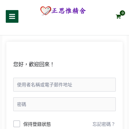
跳
至
正思惟精舍
主
要
內
容
您好，歡迎回來！
保持登錄狀態
忘記密碼？