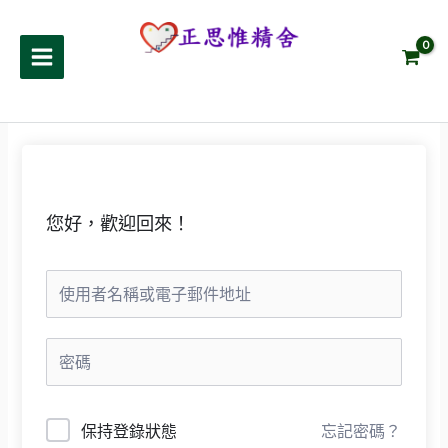
跳
至
正思惟精舍
主
要
內
容
您好，歡迎回來！
保持登錄狀態
忘記密碼？