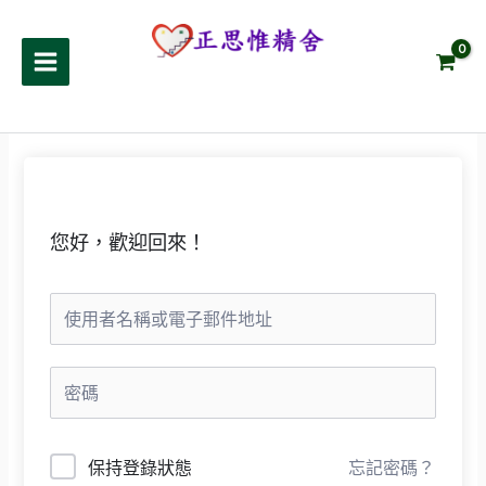
跳
至
正思惟精舍
主
要
內
容
您好，歡迎回來！
保持登錄狀態
忘記密碼？