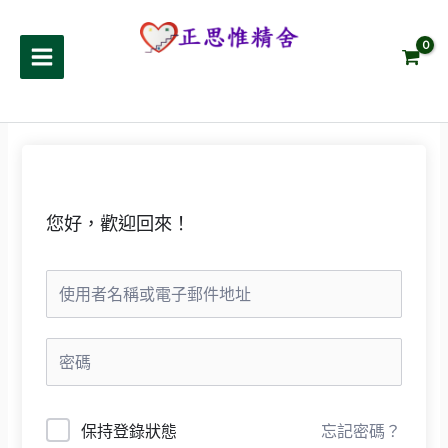
跳
至
正思惟精舍
主
要
內
容
您好，歡迎回來！
保持登錄狀態
忘記密碼？