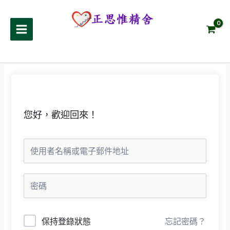
跳
至
正思惟精舍
主
要
內
容
您好，歡迎回來！
保持登錄狀態
忘記密碼？