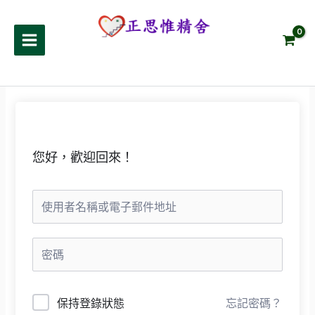
跳
至
正思惟精舍
主
要
內
容
您好，歡迎回來！
保持登錄狀態
忘記密碼？