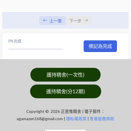
有結
0/1
上一堂
下一步
受愛取
0/1
認識作用
0/1
0%
完成
標記為完成
行(我見)
0/4
無明
0/1
護持精舍(一次性)
實修
0/1
護持精舍(分12期)
獅子吼
0/1
止觀禪念定
0/1
Copyright © 2026 正思惟精舍 | 電子郵件：
agamazen168@gmail.com
|
隱私權政策
|
售後服務條款
正知
0/1