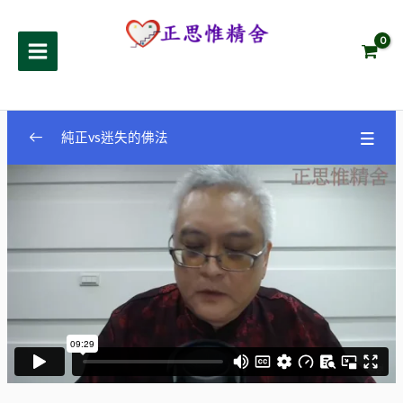
跳
至
正思惟精舍
主
要
內
容
純正vs迷失的佛法
因緣法
0/2
因緣法vs四聖諦
0/1
因緣法vs八正道
0/1
因緣法vs七覺支
0/1
因緣法vs正思惟
0/1
生老病死
0/1