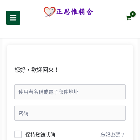
跳
至
正思惟精舍
主
要
內
容
您好，歡迎回來！
保持登錄狀態
忘記密碼？