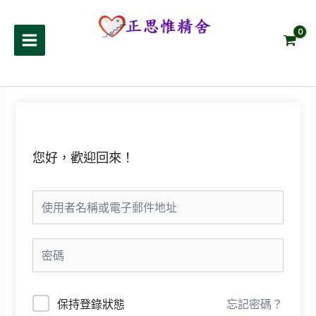
跳
至
正思惟精舍
主
要
內
容
您好，歡迎回來！
保持登錄狀態
忘記密碼？