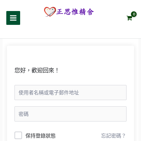
跳
至
正思惟精舍
主
要
內
容
您好，歡迎回來！
保持登錄狀態
忘記密碼？