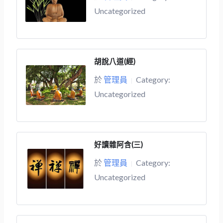
Uncategorized
胡說八道(經)
於
管理員
Category:
|
Uncategorized
好讀雜阿含(三)
於
管理員
Category:
|
Uncategorized