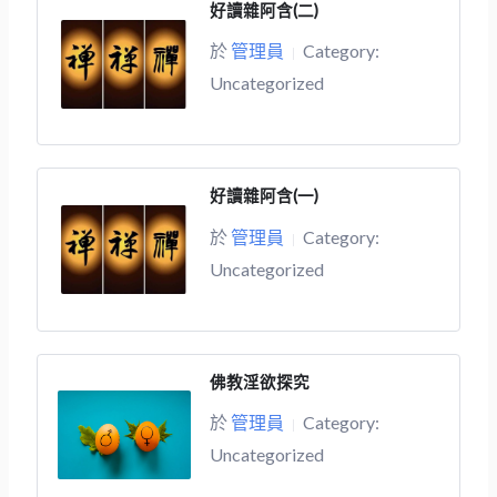
好讀雜阿含(二)
於
管理員
Category:
|
Uncategorized
好讀雜阿含(一)
於
管理員
Category:
|
Uncategorized
佛教淫欲探究
於
管理員
Category:
|
Uncategorized