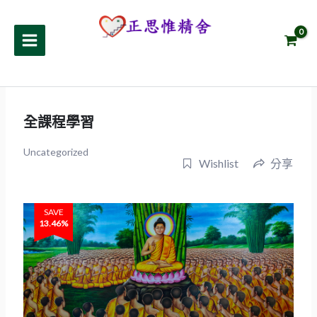
跳
至
正思惟精舍
主
要
內
容
全課程學習
Uncategorized
Wishlist
分享
SAVE
13.46%