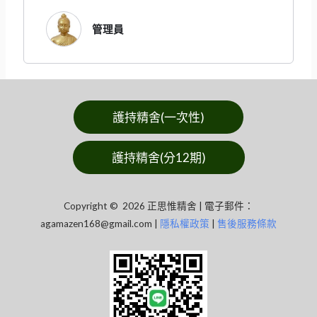
管理員
護持精舍(一次性)
護持精舍(分12期)
Copyright © 2026 正思惟精舍 | 電子郵件：
agamazen168@gmail.com
|
隱私權政策
|
售後服務條款